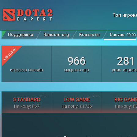
Топ игрок
Поддержка
Random.org
Контакты
Canvas
00
:
00
сегодня
966
281
игроков онлайн
сыграно игр
уник. игрок
- -
:
- -
- -
:
- -
STANDARD
LOW GAME
BIG GAM
На кону:
₽
67
На кону:
₽
1736
На кону:
₽