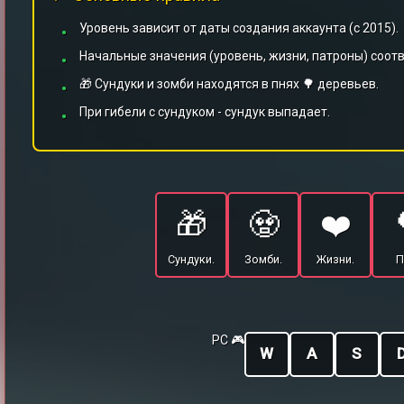
Уровень зависит от даты создания аккаунта (с 2015).
Начальные значения (уровень, жизни, патроны) соот
🎁 Сундуки и зомби находятся в пнях 🌳 деревьев.
При гибели с сундуком - сундук выпадает.
🎁
🧟
❤️
Сундуки.
Зомби.
Жизни.
П
PC 🎮
W
A
S