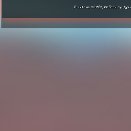
Уничтожь зомби, собери сундуки