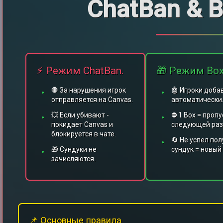
ChatBan & 
⚡ Режим ChatBan.
🎁 Режим Bo
🛑 За нарушения игрок
🤖 Игроки доба
отправляется на Canvas.
автоматически
💥 Если убивают -
⛔ 1 Box = пропу
покидает Canvas и
следующей раз
блокируется в чате.
🔄 Не успел по
🎁 Сундуки не
сундук = новый
зачисляются.
📌 Основные правила