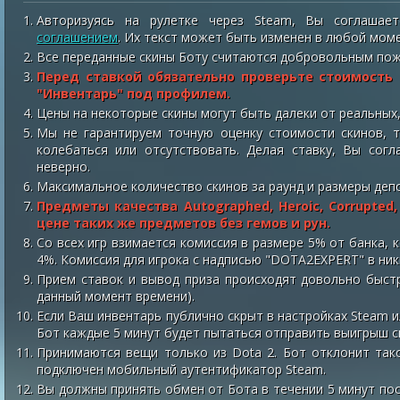
Авторизуясь на рулетке через Steam, Вы соглаша
соглашением
. Их текст может быть изменен в любой мом
Все переданные скины Боту считаются добровольным по
Перед ставкой обязательно проверьте стоимость 
"Инвентарь" под профилем.
Цены на некоторые скины могут быть далеки от реальных,
Мы не гарантируем точную оценку стоимости скинов, 
колебаться или отсутствовать. Делая ставку, Вы сог
неверно.
Максимальное количество скинов за раунд и размеры деп
Предметы качества Autographed, Heroic, Corrupted, 
цене таких же предметов без гемов и рун.
Со всех игр взимается комиссия в размере 5% от банка, 
4%. Комиссия для игрока с надписью "DOTA2EXPERT" в ник
Прием ставок и вывод приза происходят довольно быстр
данный момент времени).
Если Ваш инвентарь публично скрыт в настройках Steam и
Бот каждые 5 минут будет пытаться отправить выигрыш с
Принимаются вещи только из Dota 2. Бот отклонит такой
подключен мобильный аутентификатор Steam.
Вы должны принять обмен от Бота в течении 5 минут посл