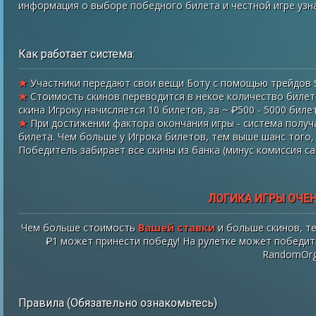
информация о выборе победного билета и честной игре узн
Как работает система:
★
Участники передают свои вещи Боту с помощью трейдов St
★
Стоимость скинов переводится в некое количество билето
скина Игроку начисляется 10 билетов, за ~ ₽500 - 5000 билет
★
При достижении фактора окончания игры - система получ
билета. Чем больше у Игрока билетов, тем выше шанс того,
Победитель забирает все скины из банка (минус комиссия са
ЛОГИКА ИГРЫ ОЧЕН
Чем больше стоимость
Вашей ставки
и больше скинов, т
₽1 может принести победу! На рулетке может победит
RandomOrg
Правила (Обязательно ознакомьтесь)