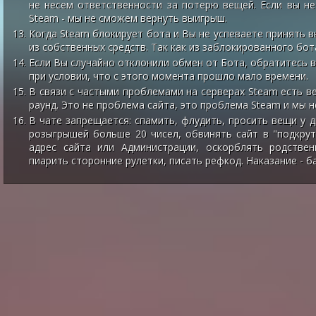
не несем ответственности за потерю вещей. Если вы не
Steam - мы не сможем вернуть выигрыш.
Когда Steam блокирует бота и Вы не успеваете принять 
из собственных средств. Так как из заблокированного бо
Если Вы случайно отклонили обмен от Бота, обратитесь 
при условии, что с этого момента прошло мало времени.
В связи с частыми проблемами на серверах Steam есть в
раунд. Это не проблема сайта, это проблема Steam и мы н
В чате запрещается: спамить, флудить, просить вещи у 
розыгрышей больше 20 чисел, обвинять сайт в "подкру
адрес сайта или Администрации, оскорблять родствен
пиарить сторонние рулетки, писать рефкод. Наказание - ба