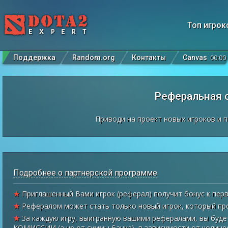
Топ игрок
Поддержка
Random.org
Контакты
Canvas
00
:
00
Реферальная 
Приводи на проект новых игроков и п
Подробнее о партнерской программе
★
Приглашенный Вами игрок (реферал) получит бонус к перв
★
Рефералом может стать только новый игрок, который про
★
За каждую игру, выигранную вашими рефералами, вы буде
КОМИССИИ (а не от суммы банка), в зависимости от количе