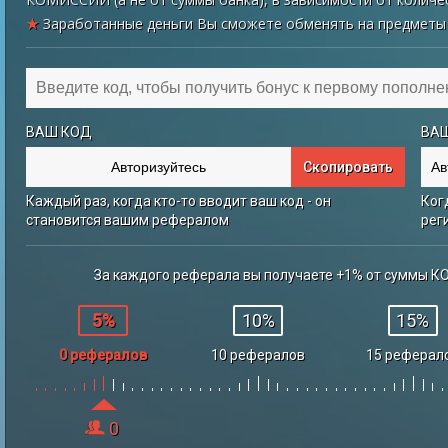
★
Заработанные деньги Вы сможете обменять на предметы 
ВАШ КОД
ВАШ
Скопировать
Каждый раз, когда кто-то вводит ваш код - он
Ког
становится вашим рефералом
рег
За каждого реферала вы получаете +1% от суммы К
5%
10%
15%
0 рефералов
10 рефералов
15 реферал
0