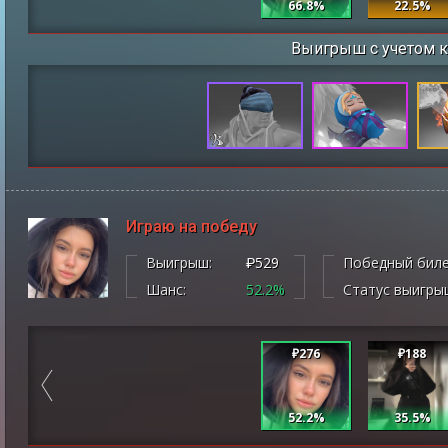
66.8%
22.5%
Выигрыш с учетом к
Играю на победу
Выигрыш:
₽529
Победный биле
Шанс:
52.2%
Статус выигры
₽276
₽188
52.2%
35.5%