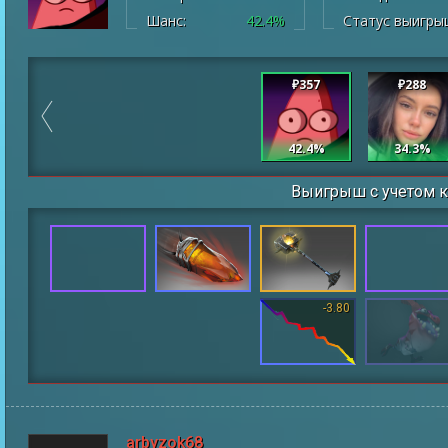
Шанс:
42.4%
Статус выигры
₽357
₽288
42.4%
34.3%
Выигрыш с учетом к
arbyzok68