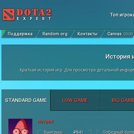
Топ игрок
Поддержка
Random.org
Контакты
Canvas
00
:
00
История 
Краткая история игр. Для просмотра детальной инфо
STANDARD GAME
LOW GAME
BIG GAM
патрик
Выигрыш:
₽841
Победный биле