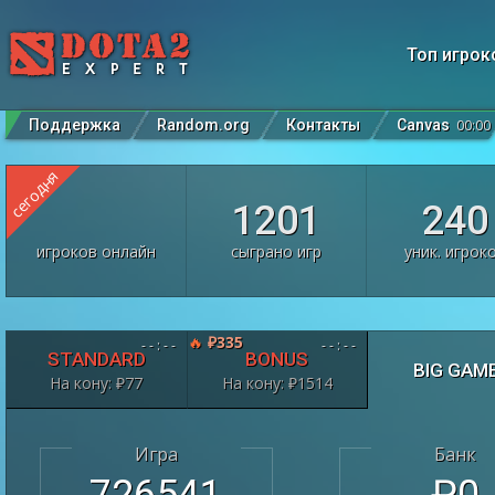
Топ игрок
Поддержка
Random.org
Контакты
Canvas
00
:
00
сегодня
1201
240
игроков онлайн
сыграно игр
уник. игрок
🔥
₽335
- -
:
- -
- -
:
- -
STANDARD
BONUS
BIG GAM
На кону:
₽
77
На кону:
₽
1514
Игра
Банк