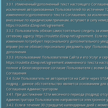
3.3.1. Измененный/дополненный текст настоящего Соглашен
исключения авторизованных Пользователей по истечение 12
измененного/дополненного текста Соглашения, за исключен
внесенные по юридическим причинам, вступают в силу немед
https://roulette.d2exp.net/agreement.
3.3.2. Пользователь обязан самостоятельно следить за изм
сетевому адресу: https://roulette.d2exp.net/agreement. Есл
изменения потребуют персонального дополнительного уве
вправе (но не обязан) персонально уведомить круг Пользов
дополнения.
3.3.3. Использование Пользователем Сайта и его Услуг и се
https://roulette.d2exp.net/agreement измененного текста н
полное и безоговорочное согласие Пользователя с всеми б
Соглашения.
3.4. Если Пользователь не авторизуется на Сайте через STE
подряд – данное обстоятельство является основанием для
Соглашения Администратором.
3.4.1. При достижении 12ти месячного периода (подряд) отс
Администратора Пользователю направляется электронное 
3.4.2. Если в течение 30 (тридцати) календарных дней с мо