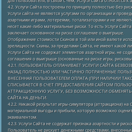
для Пользователя, в связи с чем, Услуги Сайта относятся к
4.2. Услуги Сайта построены по принципу полностью без ри
Услуги сайта не являются услугами по организации и проведе
азартными играми, лотереями, тотализаторами и не являют
несет какие-либо материальные риски. То есть Услуги Сайт
заключает основанное на риске соглашение о выигрыше.
Отображение стоимости Скинов в той или иной валюте исп
зрелищности. Скины, за пределами Сайта, не имеют какой л
Услуги Сайта не содержат элементов азартной игры, не сод
соглашения о выигрыше (основанные на риске игры, рисковые
4.2.1. ПОЛЬЗОВАТЕЛЬ ОПЛАЧИВАЕТ УСЛУГИ САЙТА БЕЗВО
НАЗАД ПОЛНОСТЬЮ ИЛИ ЧАСТИЧНО ПОТРАЧЕННЫЕ ПОЛЬЗО
ВНЕСЕННАЯ ПОЛЬЗОВАТЕЛЕМ ОПЛАТА (ПРИ НАЛИЧИИ ТА
СПИСЫВАЕТСЯ В СЧЕТ ПРЕДОСТАВЛЕНИЯ САЙТОМ ПОЛЬЗО
АТТРАКЦИОННУЮ УСЛУГУ, БЕЗ ВОЗМОЖНОСТИ ОБМЕНЯТ
САЙТА НА ДЕНЬГИ.
4.2.2. Никакой результат игры-симулятора (аттракциона) н
материальной выгоды и прибыли, которую возможно оцени
эквивалентом.
4.2.3. Услуги Сайта не содержат признака азартности и риск
Пользователь не рискует денежными средствами, внесенным