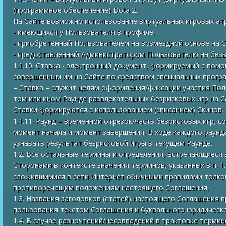
(программное обеспечение) Dota 2.
На Сайте возможно использование виртуальных игровых атр
- имеющихся у Пользователя в профиле,
- приобретенный Пользователем на возмездной основе на С
- предоставленный Администратором Пользователю на безв
1.1.10. Ставка - электронный документ, формируемый с пом
совершенным им на Сайте по средством специальных прогр
– Ставка – служит целям оформления/фиксации участия Пол
том или ином Раунде развлекательных безрисковых игр на С
Ставки формируются с использованием (списанием) Скинов.
1.1.11. Раунд – временной отрезок/часть безрисковых игр, 
момент начала и момент завершения. В ходе каждого раунд
узнавать результат безрисковой игры в текущем Раунде.
1.2. Все остальные термины и определения, встречающиеся
Сторонами в контексте значения терминов, указанных в п. 1
сложившимися в сети Интернет обычными правилами толко
противоречащим положениям настоящего Соглашения.
1.3. Названия заголовков (статей) настоящего Соглашения 
пользования текстом Соглашения и буквального юридическо
1.4. В случае разночтений/несовпадений в трактовке терми