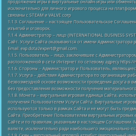
продолжения игры в виртуальные онлайн-игры или обменять
исключительно для личного игрового процесса на платформе
связаны с STEAM и VALVE corp
1.1.3. Соглашение – настоящее Пользовательское Соглашен
изъятий и оговорок.
1.1.4. Администратор – лицо (INTERNATIONAL BUSINESS SYSTE
Сайт. Услуги Сайта оказываются от имени Администратора р
Email: exp.dota2expert@gmail.com.
1.1.5. Пользователь – лицо, заключившее с Администратор
расположенной в сети Интернет по сетевому адресу https://ro
1.1.6. Стороны – Администратор и Пользователь, являющие
1.1.7. Услуга – действия Администратора по организации р
безвозмездной основе возможности проведения досуга в вид
без предоставления возможности получения материального
1.1.8. Монета – виртуальная игровая единица Сайта, исполь
получения Пользователем Услуги Сайта. Виртуальные игр
используются только в рамках Сайта и не могут быть предм
Сайта. Приобретение Пользователем виртуальных игровых 
Сайте и по правилам, указанным в настоящем Соглашении. 
валюте, исключительно ради наибольшего эмоционально-пс
1.1.9. Скин – виртуальный игровой атрибут (виртуальный и