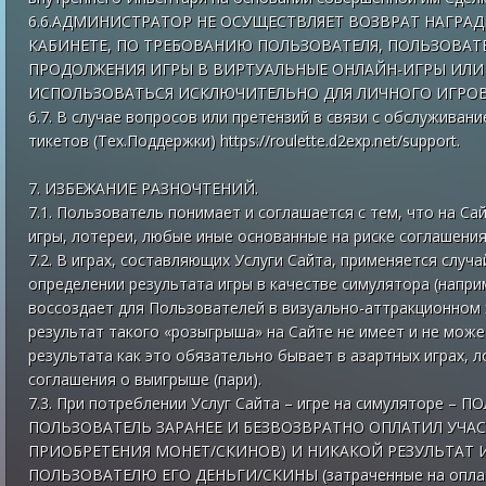
6.6.АДМИНИСТРАТОР НЕ ОСУЩЕСТВЛЯЕТ ВОЗВРАТ НАГРА
КАБИНЕТЕ, ПО ТРЕБОВАНИЮ ПОЛЬЗОВАТЕЛЯ, ПОЛЬЗОВАТ
ПРОДОЛЖЕНИЯ ИГРЫ В ВИРТУАЛЬНЫЕ ОНЛАЙН-ИГРЫ ИЛИ 
ИСПОЛЬЗОВАТЬСЯ ИСКЛЮЧИТЕЛЬНО ДЛЯ ЛИЧНОГО ИГРОВ
6.7. В случае вопросов или претензий в связи с обслуживан
тикетов (Тех.Поддержки) https://roulette.d2exp.net/support.
7. ИЗБЕЖАНИЕ РАЗНОЧТЕНИЙ.
7.1. Пользователь понимает и соглашается с тем, что на Са
игры, лотереи, любые иные основанные на риске соглашения
7.2. В играх, составляющих Услуги Сайта, применяется случа
определении результата игры в качестве симулятора (наприм
воссоздает для Пользователей в визуально-аттракционном 
результат такого «розыгрыша» на Сайте не имеет и не мож
результата как это обязательно бывает в азартных играх, 
соглашения о выигрыше (пари).
7.3. При потреблении Услуг Сайта – игре на симуляторе –
ПОЛЬЗОВАТЕЛЬ ЗАРАНЕЕ И БЕЗВОЗВРАТНО ОПЛАТИЛ УЧАС
ПРИОБРЕТЕНИЯ МОНЕТ/СКИНОВ) И НИКАКОЙ РЕЗУЛЬТАТ 
ПОЛЬЗОВАТЕЛЮ ЕГО ДЕНЬГИ/СКИНЫ (затраченные на оплату 