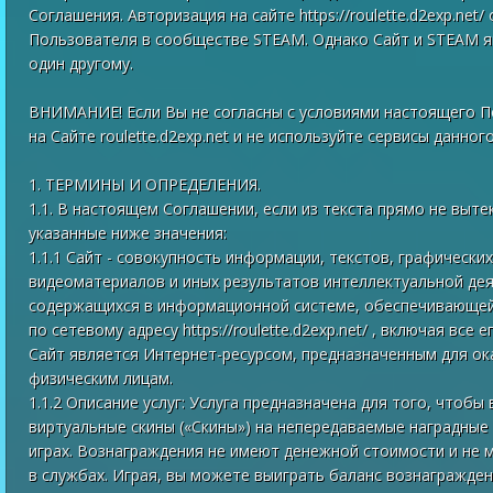
Соглашения. Авторизация на сайте https://roulette.d2exp.net
Пользователя в сообществе STEAM. Однако Сайт и STEAM я
один другому.
ВНИМАНИЕ! Если Вы не согласны с условиями настоящего П
на Сайте roulette.d2exp.net и не используйте сервисы данног
1. ТЕРМИНЫ И ОПРЕДЕЛЕНИЯ.
1.1. В настоящем Соглашении, если из текста прямо не выт
указанные ниже значения:
1.1.1 Сайт - совокупность информации, текстов, графически
видеоматериалов и иных результатов интеллектуальной дея
содержащихся в информационной системе, обеспечивающей
по сетевому адресу https://roulette.d2exp.net/ , включая все 
Сайт является Интернет-ресурсом, предназначенным для ок
физическим лицам.
1.1.2 Описание услуг: Услуга предназначена для того, чтоб
виртуальные скины («Скины») на непередаваемые наградные
играх. Вознаграждения не имеют денежной стоимости и не м
в службах. Играя, вы можете выиграть баланс вознагражде