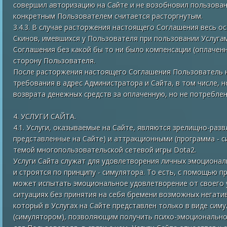
совершил авторизацию на Сайте и не возобновил пользован
конкретным Пользователем считается расторгнутым.
3.4.3. В случае расторжения настоящего Соглашения весь о
Скинов, имевшихся у Пользователя при пользовании Услуга
Соглашения без какой бы то ни было компенсации (оплаченн
сторону Пользователя.
После расторжения настоящего Соглашения Пользователь н
требования в адрес Администратора и Сайта, в том числе, н
возврата денежных средств за оплаченную, но не потребленну
4. УСЛУГИ САЙТА.
4.1. Услуги, оказываемые на Сайте, являются зрелищно-раз
представленные на Сайте) и аттракционными (программа - с
темой многопользовательской сетевой игры Dota2.
Услуги Сайта служат для удовлетворения личных эмоциона
и строятся по принципу - симулятора. То есть, с помощью 
может испытать эмоциональное удовлетворение от своего 
ситуациях без принятия на себя бремени возможных негатив
который в Услугах на Сайте представлен только в виде сим
(симулятором), позволяющим получить психо-эмоциональное