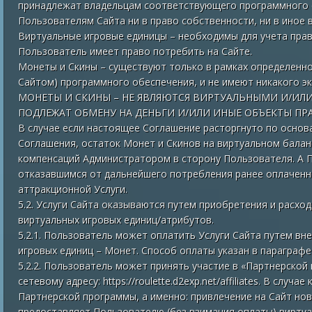
принадлежат владельцам соответствующего программного о
Пользователям Сайта ни в право собственности, ни в иное 
Виртуальные игровые единицы – необходимы для учета прав
Пользователь имеет право потребить на Сайте.
Монеты и Скины – существуют только в рамках определенн
Сайтом) программного обеспечения, и не имеют никакого э
МОНЕТЫ И СКИНЫ – НЕ ЯВЛЯЮТСЯ ВИРТУАЛЬНЫМИ И/ИЛ
ПОДЛЕЖАТ ОБМЕНУ НА ДЕНЬГИ И/ИЛИ ИНЫЕ ОБЪЕКТЫ ПРА
В случае если настоящее Соглашение расторгнуто по основа
Соглашения, остаток Монет и Скинов на виртуальном балан
компенсаций Администратором в сторону Пользователя. А П
отказавшимся от дальнейшего потребления ранее оплаченн
аттракционной Услуги.
5.2. Услуги Сайта оказываются путем приобретения и расхо
виртуальных игровых единиц/атрибутов.
5.2.1. Пользователь может оплатить Услуги Сайта путем вн
игровых единиц – Монет. Способ оплаты указан в параграфе
5.2.2. Пользователь может принять участие в «Партнерской
сетевому адресу: https://roulette.d2exp.net/affiliates. В сл
Партнерской программы, а именно: привлечение на Сайт но
предоставляет Пользователю (без взимания оплаты) виртуа