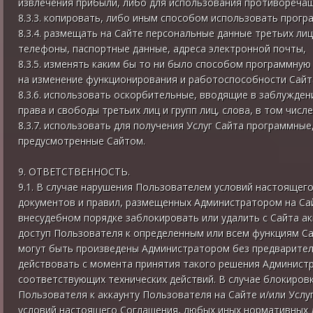
извлечения прибыли, либо для использования противореча
8.3.3. копировать, либо иным способом использовать програ
8.3.4. размещать на Сайте персональные данные третьих лиц
телефоны, паспортные данные, адреса электронной почты,
8.3.5. изменять каким бы то ни было способом программную
на изменение функционирования и работоспособности Сайт
8.3.6. использовать оскорбительные, вводящие в заблужде
права и свободы третьих лиц и групп лиц, слова, в том числе
8.3.7. использовать для получения Услуг Сайта программные
предусмотренные Сайтом.
9. ОТВЕТСТВЕННОСТЬ.
9.1. В случае нарушения Пользователем условий настоящег
документов и правил, размещенных Администратором на Са
внесудебном порядке заблокировать или удалить с Сайта а
доступ Пользователя к определенным или всем функциям Са
могут быть произведены Администратором без предварите
действовать с момента принятия такого решения Админист
соответствующих технических действий. В случае блокиров
Пользователя к аккаунту Пользователя на Сайте и/или Усл
условий настоящего Соглашения, любых иных нормативных 