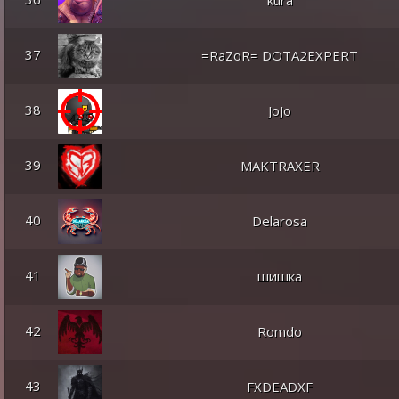
kura
37
=RaZoR= DOTA2EXPERT
38
JoJo
39
MAKTRAXER
40
Delarosa
41
шишка
42
Romdo
43
FXDEADXF