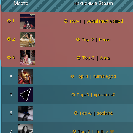
Место
Никнейм в Steam
1
Top-1 | Social media killed
2
Top-2 | Нами
3
Top-3 | Anna
4
Top-4 | humblegod
5
Top-5 | крылатый
6
Top-6 | socliché
7
Top-7 | ,fnfhtz 🩶