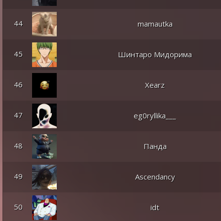
44
mamautka
45
Шинтаро Мидорима
46
Xearz
47
eg0ryllika___
48
Панда
49
Ascendancy
50
idt