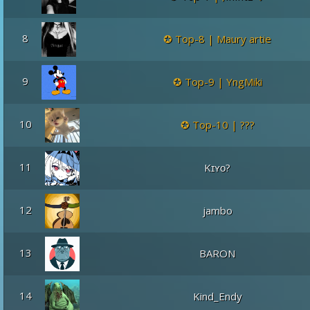
8
Top-8 | Maury artie
9
Top-9 | YngMiki
10
Top-10 | ???
11
Kɪʏᴏ?
12
jambo
13
BARON
14
Kind_Endy