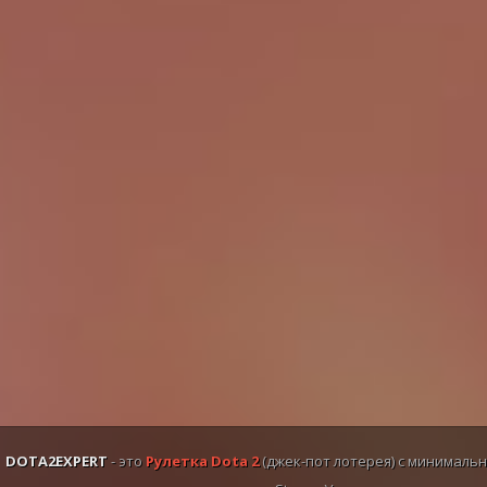
DOTA2EXPERT
- это
Рулетка Dota 2
(джек-пот лотерея) с минимальн