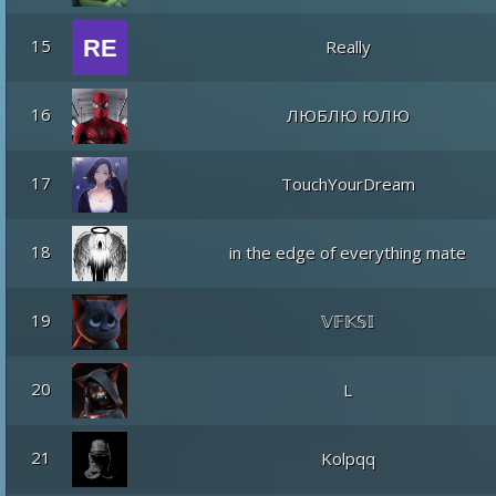
15
Really
16
ЛЮБЛЮ ЮЛЮ
17
TouchYourDream
18
in the edge of everything mate
19
𝕍𝔽𝕂𝕊𝕀
20
L
21
Kolpqq