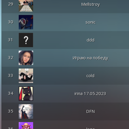
29
Mellstroy
30
sonic
31
ddd
32
Играю на победу
33
cold
34
irina 17.05.2023
35
DFN
36