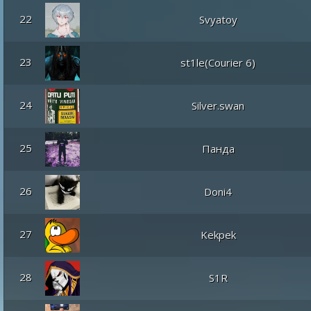
22
Svyatoy
23
st1le(Courier 6)
24
Silver.swan
25
Панда
26
Doni4
27
Kekpek
28
S1R