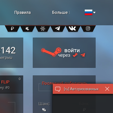
Правила
Больше
...
₽
142
выигрыш
0
 FLIP
Последний победитель
ну:
₽
0
[ru] Авторизованных
-
Шанс
:
Банк
:
%
₽