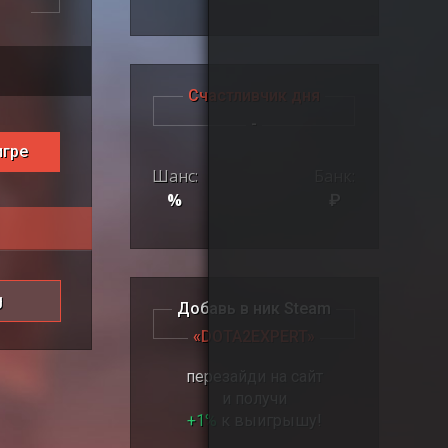
Счастливчик дня
-
игре
Шанс
:
Банк
:
%
₽
g
Добавь в ник Steam
«DOTA2EXPERT»
перезайди на сайт
и получи
+1%
к выигрышу!