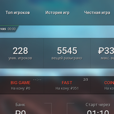
Топ игроков
История игр
Честная игра
vas
00
:
00
228
5545
₽33
уник. игроков
вещей разыграно
макс. 
- -
:
- -
2
/
3
BIG GAME
FAST
COIN
На кону:
₽
0
На кону:
₽
351
На ко
Банк
Старт через
0
1
1
0